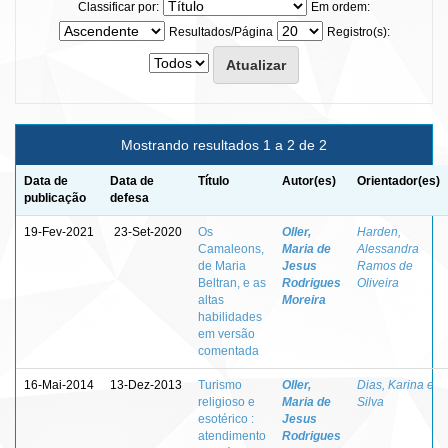
Classificar por:
Em ordem:
Resultados/Página
Registro(s):
Mostrando resultados 1 a 2 de 2
Data de
Data de
Título
Autor(es)
Orientador(es)
publicação
defesa
19-Fev-2021
23-Set-2020
Os
Oller,
Harden,
Camaleons,
Maria de
Alessandra
de Maria
Jesus
Ramos de
Beltran, e as
Rodrigues
Oliveira
altas
Moreira
habilidades
em versão
comentada
16-Mai-2014
13-Dez-2013
Turismo
Oller,
Dias, Karina e
religioso e
Maria de
Silva
esotérico :
Jesus
atendimento
Rodrigues