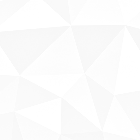
Fale conosco
Sobre