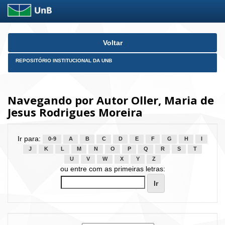
Skip
Voltar
navigation
REPOSITÓRIO INSTITUCIONAL DA UNB
Navegando por Autor Oller, Maria de
Jesus Rodrigues Moreira
Ir para:
0-9
A
B
C
D
E
F
G
H
I
J
K
L
M
N
O
P
Q
R
S
T
U
V
W
X
Y
Z
ou entre com as primeiras letras: