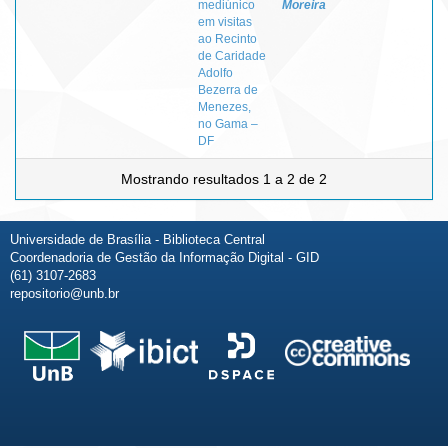
mediúnico
Moreira
em visitas
ao Recinto
de Caridade
Adolfo
Bezerra de
Menezes,
no Gama –
DF
Mostrando resultados 1 a 2 de 2
Universidade de Brasília - Biblioteca Central
Coordenadoria de Gestão da Informação Digital - GID
(61) 3107-2683
repositorio@unb.br