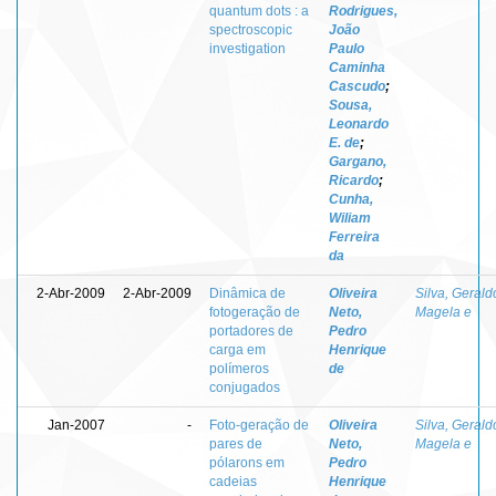
quantum dots : a
Rodrigues,
spectroscopic
João
investigation
Paulo
Caminha
Cascudo
;
Sousa,
Leonardo
E. de
;
Gargano,
Ricardo
;
Cunha,
Wiliam
Ferreira
da
2-Abr-2009
2-Abr-2009
Dinâmica de
Oliveira
Silva, Gerald
fotogeração de
Neto,
Magela e
portadores de
Pedro
carga em
Henrique
polímeros
de
conjugados
Jan-2007
-
Foto-geração de
Oliveira
Silva, Gerald
pares de
Neto,
Magela e
pólarons em
Pedro
cadeias
Henrique