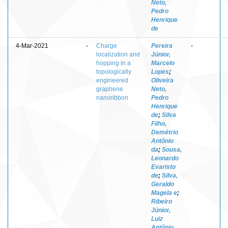
Neto,
Pedro
Henrique
de
4-Mar-2021
-
Charge
Pereira
-
localization and
Júnior,
hopping in a
Marcelo
topologically
Lopes
;
engineered
Oliveira
graphene
Neto,
nanoribbon
Pedro
Henrique
de
;
Silva
Filho,
Demétrio
Antônio
da
;
Sousa,
Leonardo
Evaristo
de
;
Silva,
Geraldo
Magela e
;
Ribeiro
Júnior,
Luiz
Antônio