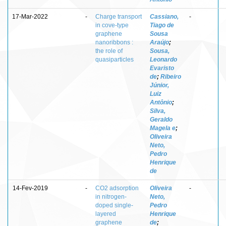
17-Mar-2022
-
Charge transport
Cassiano,
-
in cove-type
Tiago de
graphene
Sousa
nanoribbons :
Araújo
;
the role of
Sousa,
quasiparticles
Leonardo
Evaristo
de
;
Ribeiro
Júnior,
Luiz
Antônio
;
Silva,
Geraldo
Magela e
;
Oliveira
Neto,
Pedro
Henrique
de
14-Fev-2019
-
CO2 adsorption
Oliveira
-
in nitrogen-
Neto,
doped single-
Pedro
layered
Henrique
graphene
de
;