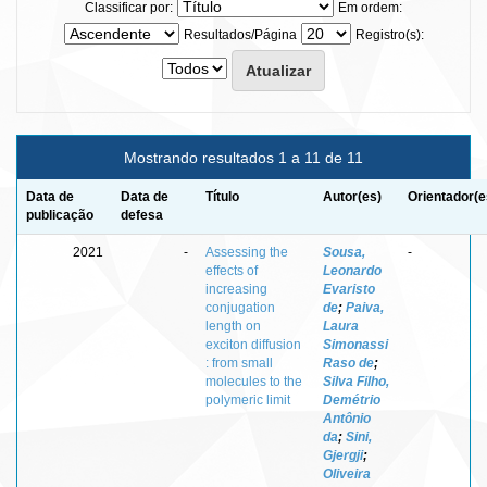
Classificar por:
Em ordem:
Resultados/Página
Registro(s):
Mostrando resultados 1 a 11 de 11
Data de
Data de
Título
Autor(es)
Orientador(e
publicação
defesa
2021
-
Assessing the
Sousa,
-
effects of
Leonardo
increasing
Evaristo
conjugation
de
;
Paiva,
length on
Laura
exciton diffusion
Simonassi
: from small
Raso de
;
molecules to the
Silva Filho,
polymeric limit
Demétrio
Antônio
da
;
Sini,
Gjergji
;
Oliveira