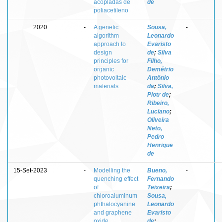
acopladas de
de
poliacetileno
2020
-
A genetic
Sousa,
-
algorithm
Leonardo
approach to
Evaristo
design
de
;
Silva
principles for
Filho,
organic
Demétrio
photovoltaic
Antônio
materials
da
;
Silva,
Piotr de
;
Ribeiro,
Luciano
;
Oliveira
Neto,
Pedro
Henrique
de
15-Set-2023
-
Modelling the
Bueno,
-
quenching effect
Fernando
of
Teixeira
;
chloroaluminum
Sousa,
phthalocyanine
Leonardo
and graphene
Evaristo
oxide
de
;