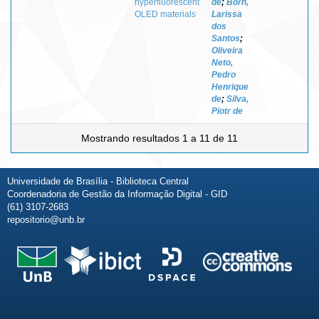
hyperfluorescent
de
;
Born,
OLED materials
Larissa
dos
Santos
;
Oliveira
Neto,
Pedro
Henrique
de
;
Silva,
Piotr de
Mostrando resultados 1 a 11 de 11
Universidade de Brasília - Biblioteca Central
Coordenadoria de Gestão da Informação Digital - GID
(61) 3107-2683
repositorio@unb.br