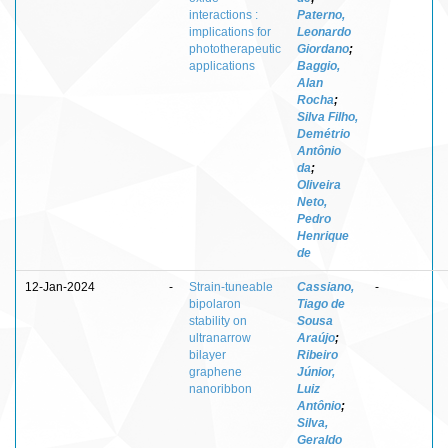
interactions :
Paterno,
implications for
Leonardo
phototherapeutic
Giordano
;
applications
Baggio,
Alan
Rocha
;
Silva Filho,
Demétrio
Antônio
da
;
Oliveira
Neto,
Pedro
Henrique
de
12-Jan-2024
-
Strain-tuneable
Cassiano,
-
bipolaron
Tiago de
stability on
Sousa
ultranarrow
Araújo
;
bilayer
Ribeiro
graphene
Júnior,
nanoribbon
Luiz
Antônio
;
Silva,
Geraldo