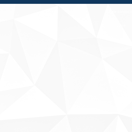
Fale conosco
Sobre