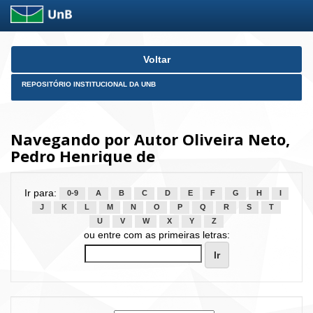
Skip
Voltar
navigation
REPOSITÓRIO INSTITUCIONAL DA UNB
Navegando por Autor Oliveira Neto,
Pedro Henrique de
Ir para:
0-9
A
B
C
D
E
F
G
H
I
J
K
L
M
N
O
P
Q
R
S
T
U
V
W
X
Y
Z
ou entre com as primeiras letras: