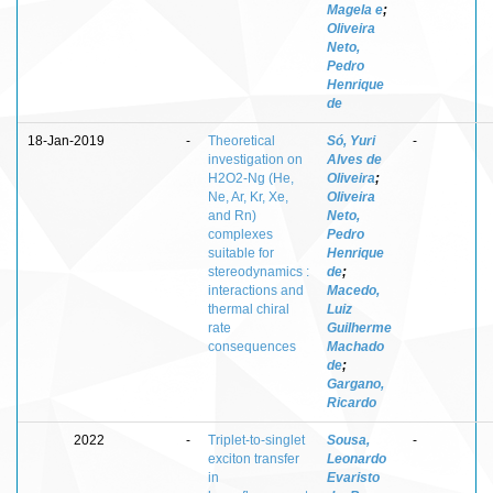
Magela e
;
Oliveira
Neto,
Pedro
Henrique
de
18-Jan-2019
-
Theoretical
Só, Yuri
-
investigation on
Alves de
H2O2-Ng (He,
Oliveira
;
Ne, Ar, Kr, Xe,
Oliveira
and Rn)
Neto,
complexes
Pedro
suitable for
Henrique
stereodynamics :
de
;
interactions and
Macedo,
thermal chiral
Luiz
rate
Guilherme
consequences
Machado
de
;
Gargano,
Ricardo
2022
-
Triplet-to-singlet
Sousa,
-
exciton transfer
Leonardo
in
Evaristo