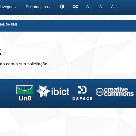
Navegar
Documentos
A-
A
A+
NAL DA UNB
s
do com a sua solicitação.