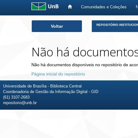
Comunidades e Coleções
Skip
REPOSITÓRIO INSTITUCIO
Voltar
navigation
Não há documento
Não há documentos disponíveis no repositório de acor
Página inicial do repositório
Universidade de Brasília - Biblioteca Central
Coordenadoria de Gestão da Informação Digital - GID
(61) 3107-2683
repositorio@unb.br