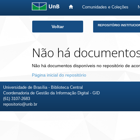
Comunidades e Coleções
Skip
REPOSITÓRIO INSTITUCIO
Voltar
navigation
Não há documento
Não há documentos disponíveis no repositório de acor
Página inicial do repositório
Universidade de Brasília - Biblioteca Central
Coordenadoria de Gestão da Informação Digital - GID
(61) 3107-2683
repositorio@unb.br