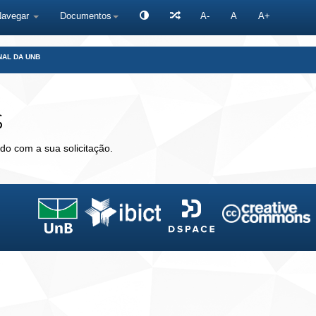
Navegar
Documentos
A-
A
A+
NAL DA UNB
s
do com a sua solicitação.