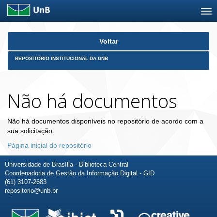
Skip
Voltar
navigation
REPOSITÓRIO INSTITUCIONAL DA UNB
Não há documentos
Não há documentos disponíveis no repositório de acordo com a
sua solicitação.
Página inicial do repositório
Universidade de Brasília - Biblioteca Central
Coordenadoria de Gestão da Informação Digital - GID
(61) 3107-2683
repositorio@unb.br