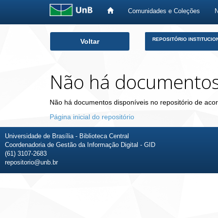
Comunidades e Coleções
Skip
REPOSITÓRIO INSTITUCIO
Voltar
navigation
Não há documento
Não há documentos disponíveis no repositório de acor
Página inicial do repositório
Universidade de Brasília - Biblioteca Central
Coordenadoria de Gestão da Informação Digital - GID
(61) 3107-2683
repositorio@unb.br