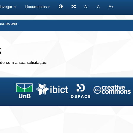
Navegar
Documentos
A-
A
A+
NAL DA UNB
s
do com a sua solicitação.