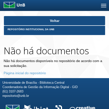
Skip
Voltar
navigation
REPOSITÓRIO INSTITUCIONAL DA UNB
Não há documentos
Não há documentos disponíveis no repositório de acordo com a
sua solicitação.
Página inicial do repositório
Universidade de Brasília - Biblioteca Central
Coordenadoria de Gestão da Informação Digital - GID
(61) 3107-2683
repositorio@unb.br