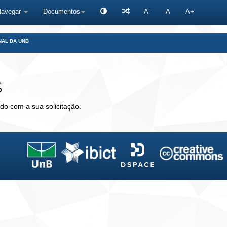
Navegar
Documentos
A-
A
A+
NAL DA UNB
s
do com a sua solicitação.