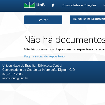
Comunidades e Coleções
Skip
REPOSITÓRIO INSTITUCIO
Voltar
navigation
Não há documento
Não há documentos disponíveis no repositório de acor
Página inicial do repositório
Universidade de Brasília - Biblioteca Central
Coordenadoria de Gestão da Informação Digital - GID
(61) 3107-2683
repositorio@unb.br