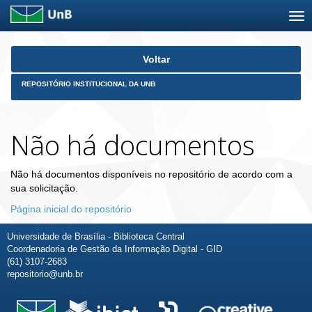
Skip
Voltar
navigation
REPOSITÓRIO INSTITUCIONAL DA UNB
Não há documentos
Não há documentos disponíveis no repositório de acordo com a
sua solicitação.
Página inicial do repositório
Universidade de Brasília - Biblioteca Central
Coordenadoria de Gestão da Informação Digital - GID
(61) 3107-2683
repositorio@unb.br