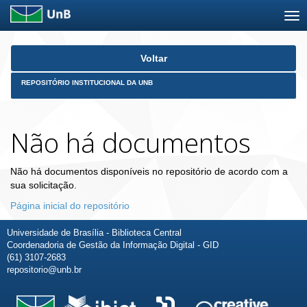
Skip
Voltar
navigation
REPOSITÓRIO INSTITUCIONAL DA UNB
Não há documentos
Não há documentos disponíveis no repositório de acordo com a
sua solicitação.
Página inicial do repositório
Universidade de Brasília - Biblioteca Central
Coordenadoria de Gestão da Informação Digital - GID
(61) 3107-2683
repositorio@unb.br