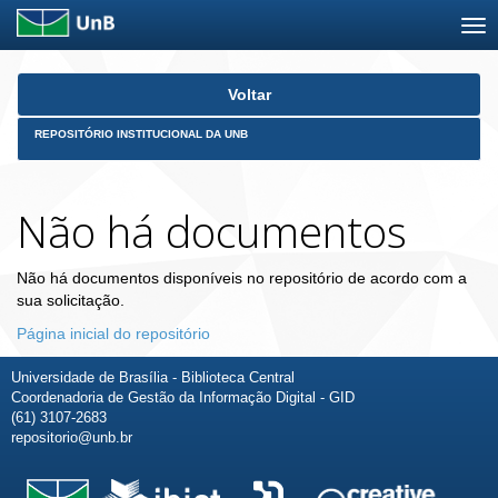
Skip
Voltar
navigation
REPOSITÓRIO INSTITUCIONAL DA UNB
Não há documentos
Não há documentos disponíveis no repositório de acordo com a
sua solicitação.
Página inicial do repositório
Universidade de Brasília - Biblioteca Central
Coordenadoria de Gestão da Informação Digital - GID
(61) 3107-2683
repositorio@unb.br