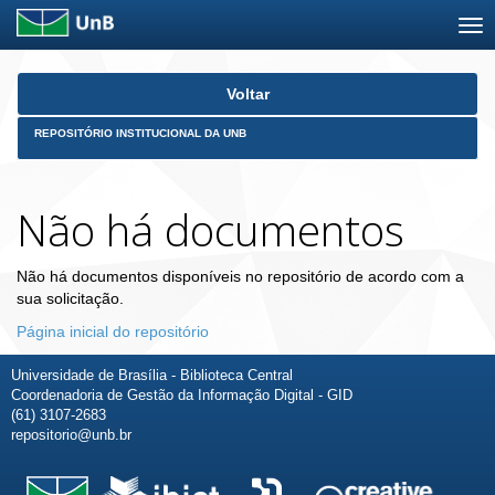
Skip
Voltar
navigation
REPOSITÓRIO INSTITUCIONAL DA UNB
Não há documentos
Não há documentos disponíveis no repositório de acordo com a
sua solicitação.
Página inicial do repositório
Universidade de Brasília - Biblioteca Central
Coordenadoria de Gestão da Informação Digital - GID
(61) 3107-2683
repositorio@unb.br