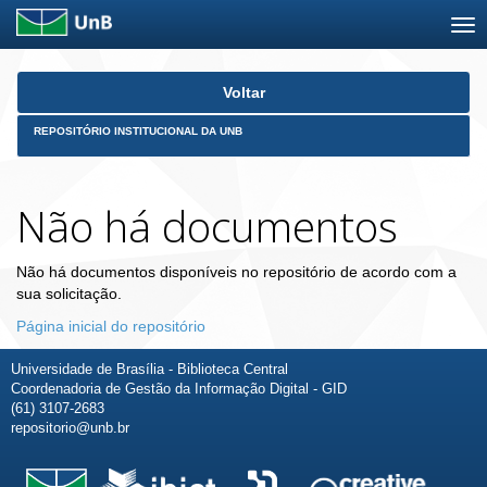
Skip
Voltar
navigation
REPOSITÓRIO INSTITUCIONAL DA UNB
Não há documentos
Não há documentos disponíveis no repositório de acordo com a
sua solicitação.
Página inicial do repositório
Universidade de Brasília - Biblioteca Central
Coordenadoria de Gestão da Informação Digital - GID
(61) 3107-2683
repositorio@unb.br