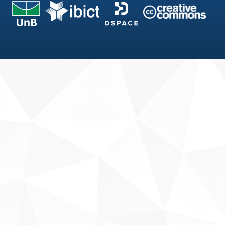
Fale conosco
Sobre