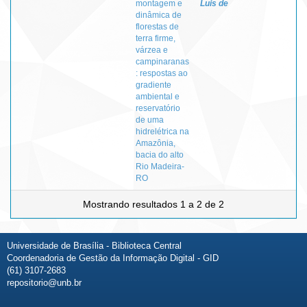
montagem e
Luis de
dinâmica de
florestas de
terra firme,
várzea e
campinaranas
: respostas ao
gradiente
ambiental e
reservatório
de uma
hidrelétrica na
Amazônia,
bacia do alto
Rio Madeira-
RO
Mostrando resultados 1 a 2 de 2
Universidade de Brasília - Biblioteca Central
Coordenadoria de Gestão da Informação Digital - GID
(61) 3107-2683
repositorio@unb.br