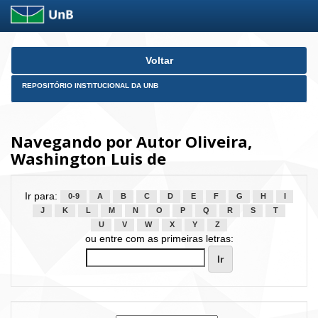
Skip
Voltar
navigation
REPOSITÓRIO INSTITUCIONAL DA UNB
Navegando por Autor Oliveira,
Washington Luis de
Ir para:
0-9
A
B
C
D
E
F
G
H
I
J
K
L
M
N
O
P
Q
R
S
T
U
V
W
X
Y
Z
ou entre com as primeiras letras: