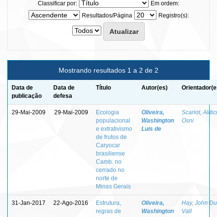
Classificar por:
Em ordem:
Resultados/Página
Registro(s):
Mostrando resultados 1 a 2 de 2
Data de
Data de
Título
Autor(es)
Orientador(e
publicação
defesa
29-Mai-2009
29-Mai-2009
Ecologia
Oliveira,
Scariot, Aldic
populacional
Washington
Osni
e extrativismo
Luis de
de frutos de
Caryocar
brasiliense
Camb. no
cerrado no
norte de
Minas Gerais
31-Jan-2017
22-Ago-2016
Estrutura,
Oliveira,
Hay, John Du
regras de
Washington
Vall