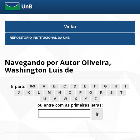
Skip
Voltar
navigation
REPOSITÓRIO INSTITUCIONAL DA UNB
Navegando por Autor Oliveira,
Washington Luis de
Ir para:
0-9
A
B
C
D
E
F
G
H
I
J
K
L
M
N
O
P
Q
R
S
T
U
V
W
X
Y
Z
ou entre com as primeiras letras: