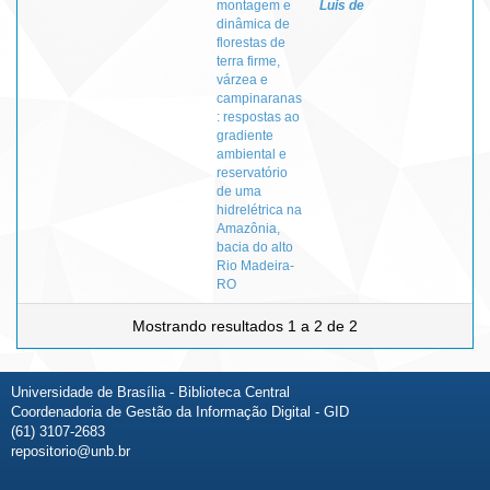
montagem e
Luis de
dinâmica de
florestas de
terra firme,
várzea e
campinaranas
: respostas ao
gradiente
ambiental e
reservatório
de uma
hidrelétrica na
Amazônia,
bacia do alto
Rio Madeira-
RO
Mostrando resultados 1 a 2 de 2
Universidade de Brasília - Biblioteca Central
Coordenadoria de Gestão da Informação Digital - GID
(61) 3107-2683
repositorio@unb.br