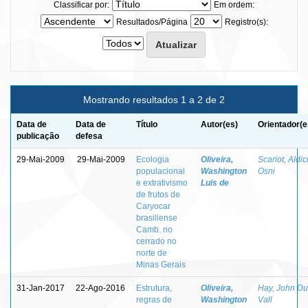
Classificar por:
Em ordem:
Resultados/Página
Registro(s):
Mostrando resultados 1 a 2 de 2
Data de
Data de
Título
Autor(es)
Orientador(e
publicação
defesa
29-Mai-2009
29-Mai-2009
Ecologia
Oliveira,
Scariot, Aldic
populacional
Washington
Osni
e extrativismo
Luis de
de frutos de
Caryocar
brasiliense
Camb. no
cerrado no
norte de
Minas Gerais
31-Jan-2017
22-Ago-2016
Estrutura,
Oliveira,
Hay, John Du
regras de
Washington
Vall