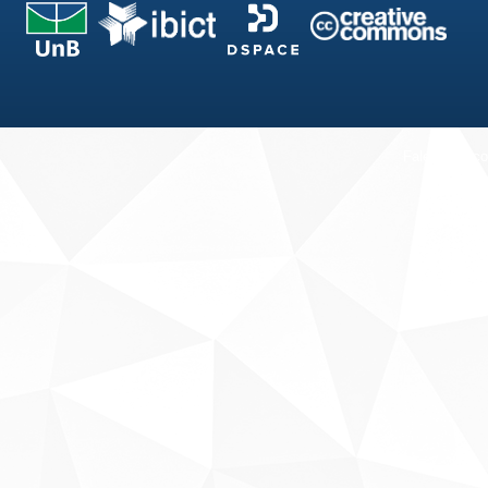
Fale conosco
Sobre