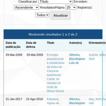
Classificar por:
Em ordem:
Resultados/Página
Registro(s):
Mostrando resultados 1 a 2 de 2
Data de
Data de
Título
Autor(es)
Orientador(e
publicação
defesa
29-Mai-2009
29-Mai-2009
Ecologia
Oliveira,
Scariot, Aldic
populacional
Washington
Osni
e extrativismo
Luis de
de frutos de
Caryocar
brasiliense
Camb. no
cerrado no
norte de
Minas Gerais
31-Jan-2017
22-Ago-2016
Estrutura,
Oliveira,
Hay, John Du
regras de
Washington
Vall