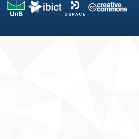
Fale conosco
Sobre