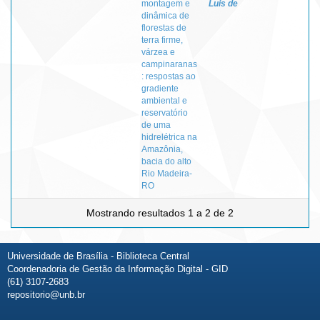
montagem e
Luis de
dinâmica de
florestas de
terra firme,
várzea e
campinaranas
: respostas ao
gradiente
ambiental e
reservatório
de uma
hidrelétrica na
Amazônia,
bacia do alto
Rio Madeira-
RO
Mostrando resultados 1 a 2 de 2
Universidade de Brasília - Biblioteca Central
Coordenadoria de Gestão da Informação Digital - GID
(61) 3107-2683
repositorio@unb.br