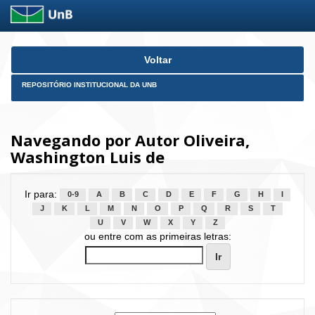
Skip
Voltar
navigation
REPOSITÓRIO INSTITUCIONAL DA UNB
Navegando por Autor Oliveira,
Washington Luis de
Ir para:
0-9
A
B
C
D
E
F
G
H
I
J
K
L
M
N
O
P
Q
R
S
T
U
V
W
X
Y
Z
ou entre com as primeiras letras: