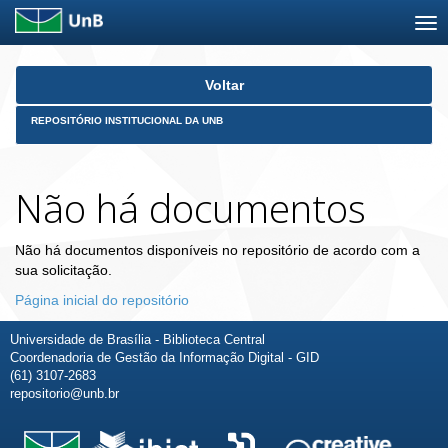
Skip
Voltar
navigation
REPOSITÓRIO INSTITUCIONAL DA UNB
Não há documentos
Não há documentos disponíveis no repositório de acordo com a
sua solicitação.
Página inicial do repositório
Universidade de Brasília - Biblioteca Central
Coordenadoria de Gestão da Informação Digital - GID
(61) 3107-2683
repositorio@unb.br