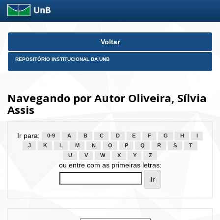
Skip
Voltar
navigation
REPOSITÓRIO INSTITUCIONAL DA UNB
Navegando por Autor Oliveira, Sílvia
Assis
Ir para:
0-9
A
B
C
D
E
F
G
H
I
J
K
L
M
N
O
P
Q
R
S
T
U
V
W
X
Y
Z
ou entre com as primeiras letras: