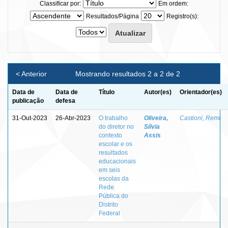
Classificar por:
Em ordem:
Resultados/Página
Registro(s):
< Anterior
Mostrando resultados 2 a 2 de 2
Data de
Data de
Título
Autor(es)
Orientador(es)
publicação
defesa
31-Out-2023
26-Abr-2023
O trabalho
Oliveira,
Castioni, Remi
do diretor no
Sílvia
contexto
Assis
escolar e os
resultados
educacionais
em seis
escolas da
Rede
Pública do
Distrito
Federal