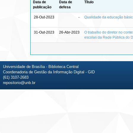
Data de
Data de
Título
publicação
defesa
28-Out-2023
-
Qualidade da educação básica 
31-Out-2023
26-Abr-2023
O trabalho do diretor no cont
escolas da Rede Pública do Di
Universidade de Brasília - Biblioteca Central
Coordenadoria de Gestão da Informação Digital - GID
(61) 3107-2683
repositorio@unb.br