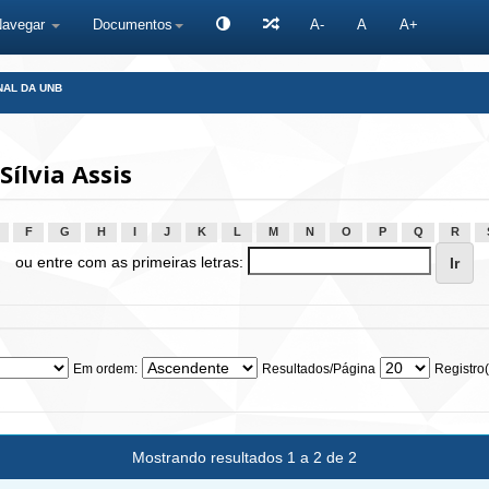
Navegar
Documentos
A-
A
A+
NAL DA UNB
ílvia Assis
F
G
H
I
J
K
L
M
N
O
P
Q
R
ou entre com as primeiras letras:
Em ordem:
Resultados/Página
Registro(
Mostrando resultados 1 a 2 de 2