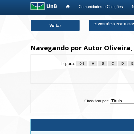
Comunidades e Coleções
Skip
REPOSITÓRIO INSTITUCIO
Voltar
navigation
Navegando por Autor Oliveira, S
Ir para:
0-9
A
B
C
D
E
Classificar por: