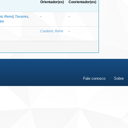
Orientador(es)
Coorientador(es)
ni, Remi
;
Tavares,
-
-
dim
Castioni, Remi
-
Fale conosco
Sobre