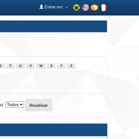
Entrar em:
S
T
U
V
W
X
Y
Z
s):