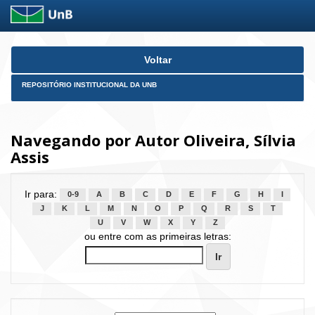
Skip
Voltar
navigation
REPOSITÓRIO INSTITUCIONAL DA UNB
Navegando por Autor Oliveira, Sílvia
Assis
Ir para:
0-9
A
B
C
D
E
F
G
H
I
J
K
L
M
N
O
P
Q
R
S
T
U
V
W
X
Y
Z
ou entre com as primeiras letras: