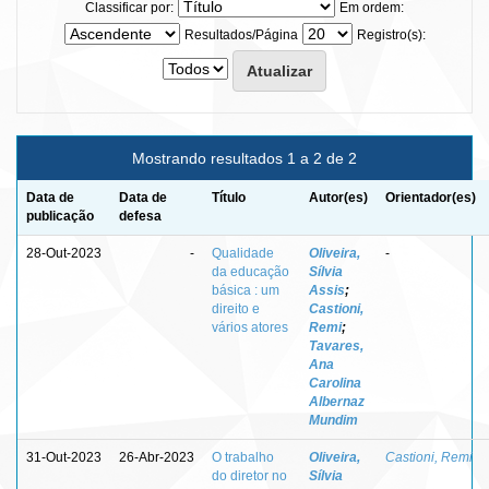
Classificar por:
Em ordem:
Resultados/Página
Registro(s):
Mostrando resultados 1 a 2 de 2
Data de
Data de
Título
Autor(es)
Orientador(es)
publicação
defesa
28-Out-2023
-
Qualidade
Oliveira,
-
da educação
Sílvia
básica : um
Assis
;
direito e
Castioni,
vários atores
Remi
;
Tavares,
Ana
Carolina
Albernaz
Mundim
31-Out-2023
26-Abr-2023
O trabalho
Oliveira,
Castioni, Remi
do diretor no
Sílvia