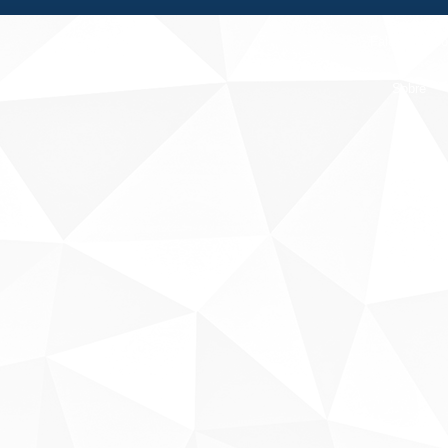
Fale conosco
Sobre