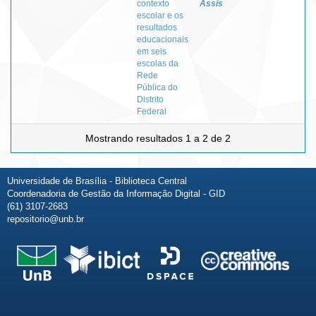
contexto
Assis
escolar e os
resultados
educacionais
em seis
escolas da
Rede
Pública do
Distrito
Federal
Mostrando resultados 1 a 2 de 2
Universidade de Brasília - Biblioteca Central
Coordenadoria de Gestão da Informação Digital - GID
(61) 3107-2683
repositorio@unb.br