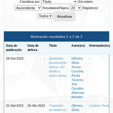
Classificar por:
Em ordem:
Resultados/Página
Registro(s):
Mostrando resultados 1 a 2 de 2
Data de
Data de
Título
Autor(es)
Orientador(es)
publicação
defesa
28-Out-2023
-
Qualidade
Oliveira,
-
da educação
Sílvia
básica : um
Assis
;
direito e
Castioni,
vários atores
Remi
;
Tavares,
Ana
Carolina
Albernaz
Mundim
31-Out-2023
26-Abr-2023
O trabalho
Oliveira,
Castioni, Remi
do diretor no
Sílvia