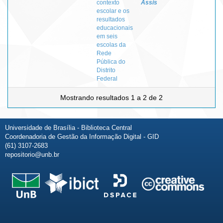
contexto
Assis
escolar e os
resultados
educacionais
em seis
escolas da
Rede
Pública do
Distrito
Federal
Mostrando resultados 1 a 2 de 2
Universidade de Brasília - Biblioteca Central
Coordenadoria de Gestão da Informação Digital - GID
(61) 3107-2683
repositorio@unb.br