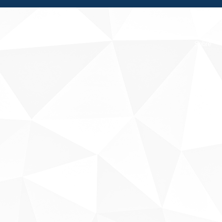
Fale conosco
Sobre