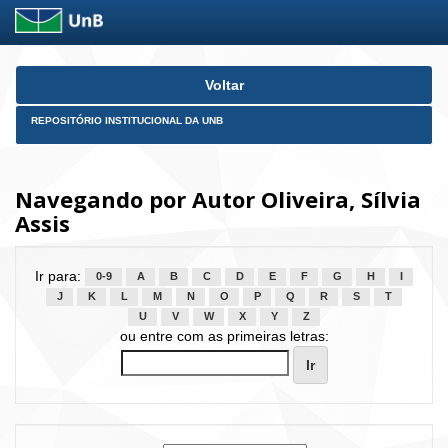
Skip
Voltar
navigation
REPOSITÓRIO INSTITUCIONAL DA UNB
Navegando por Autor Oliveira, Sílvia
Assis
Ir para:
0-9
A
B
C
D
E
F
G
H
I
J
K
L
M
N
O
P
Q
R
S
T
U
V
W
X
Y
Z
ou entre com as primeiras letras: