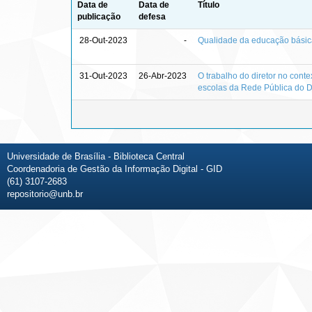
Data de
Data de
Título
publicação
defesa
28-Out-2023
-
Qualidade da educação básica 
31-Out-2023
26-Abr-2023
O trabalho do diretor no cont
escolas da Rede Pública do Di
Universidade de Brasília - Biblioteca Central
Coordenadoria de Gestão da Informação Digital - GID
(61) 3107-2683
repositorio@unb.br