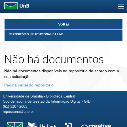
Skip
Voltar
navigation
REPOSITÓRIO INSTITUCIONAL DA UNB
Não há documentos
Não há documentos disponíveis no repositório de acordo com a
sua solicitação.
Página inicial do repositório
Universidade de Brasília - Biblioteca Central
Coordenadoria de Gestão da Informação Digital - GID
(61) 3107-2683
repositorio@unb.br