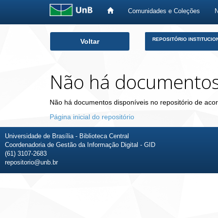
Comunidades e Coleções
Skip
REPOSITÓRIO INSTITUCIO
Voltar
navigation
Não há documento
Não há documentos disponíveis no repositório de acor
Página inicial do repositório
Universidade de Brasília - Biblioteca Central
Coordenadoria de Gestão da Informação Digital - GID
(61) 3107-2683
repositorio@unb.br