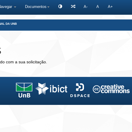
Navegar
Documentos
A-
A
A+
NAL DA UNB
s
do com a sua solicitação.