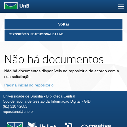
Skip
Voltar
navigation
REPOSITÓRIO INSTITUCIONAL DA UNB
Não há documentos
Não há documentos disponíveis no repositório de acordo com a
sua solicitação.
Página inicial do repositório
Universidade de Brasília - Biblioteca Central
Coordenadoria de Gestão da Informação Digital - GID
(61) 3107-2683
repositorio@unb.br