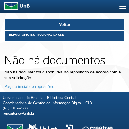
Skip
Voltar
navigation
REPOSITÓRIO INSTITUCIONAL DA UNB
Não há documentos
Não há documentos disponíveis no repositório de acordo com a
sua solicitação.
Página inicial do repositório
Universidade de Brasília - Biblioteca Central
Coordenadoria de Gestão da Informação Digital - GID
(61) 3107-2683
repositorio@unb.br