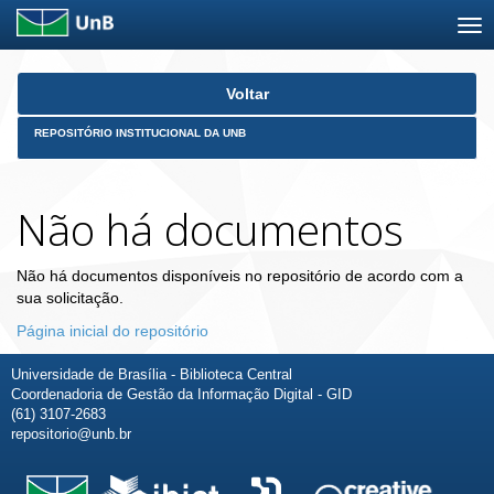
Skip
Voltar
navigation
REPOSITÓRIO INSTITUCIONAL DA UNB
Não há documentos
Não há documentos disponíveis no repositório de acordo com a
sua solicitação.
Página inicial do repositório
Universidade de Brasília - Biblioteca Central
Coordenadoria de Gestão da Informação Digital - GID
(61) 3107-2683
repositorio@unb.br