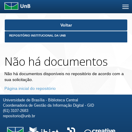
Skip
Voltar
navigation
REPOSITÓRIO INSTITUCIONAL DA UNB
Não há documentos
Não há documentos disponíveis no repositório de acordo com a
sua solicitação.
Página inicial do repositório
Universidade de Brasília - Biblioteca Central
Coordenadoria de Gestão da Informação Digital - GID
(61) 3107-2683
repositorio@unb.br