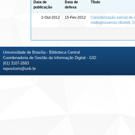
Data de
Data de
Título
publicação
defesa
2-Out-2012
15-Fev-2012
Caracterização parcial de 
mattogrossensis (Borelli, 
Universidade de Brasília - Biblioteca Central
Coordenadoria de Gestão da Informação Digital - GID
(61) 3107-2683
repositorio@unb.br