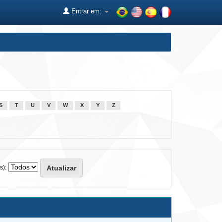
Entrar em:
S
T
U
V
W
X
Y
Z
s):