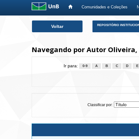
Comunidades e Coleções
Skip
REPOSITÓRIO INSTITUCIO
Voltar
navigation
Navegando por Autor Oliveira, 
Ir para:
0-9
A
B
C
D
E
Classificar por: