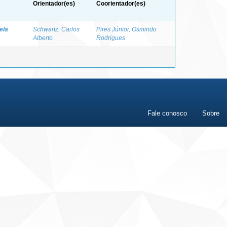
Orientador(es)
Coorientador(es)
iela
Schwartz, Carlos
Pires Júnior, Osmindo
Alberto
Rodrigues
Fale conosco
Sobre