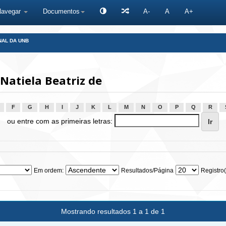
Navegar
Documentos
A-
A
A+
NAL DA UNB
Natiela Beatriz de
F
G
H
I
J
K
L
M
N
O
P
Q
R
ou entre com as primeiras letras:
Em ordem:
Resultados/Página
Registro(
Mostrando resultados 1 a 1 de 1