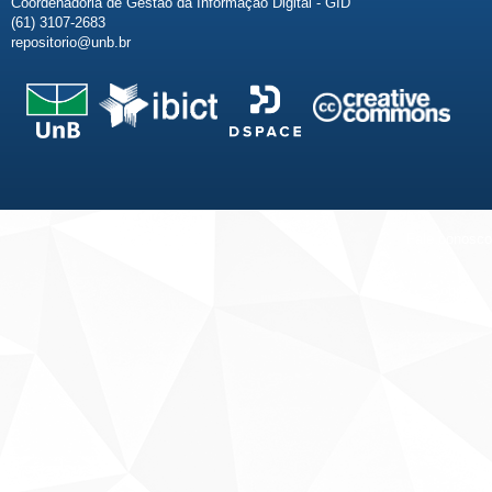
Coordenadoria de Gestão da Informação Digital - GID
(61) 3107-2683
repositorio@unb.br
Fale conosco
Sobre