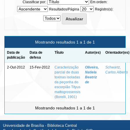
Classificar por:
Em ordem:
Resultados/Página
Registro(s):
Mostrando resultados 1 a 1 de 1
Data de
Data de
Título
Autor(es)
Orientador(es)
publicação
defesa
2-Out-2012
15-Fev-2012
Caracterização
Oliveira,
Schwartz,
parcial de duas
Natiela
Carlos Alberto
toxinas isoladas
Beatriz
da peçonha do
de
escorpião Tityus
mattogrossensis
(Borelli, 1901)
Mostrando resultados 1 a 1 de 1
Universidade de Brasília - Biblioteca Central