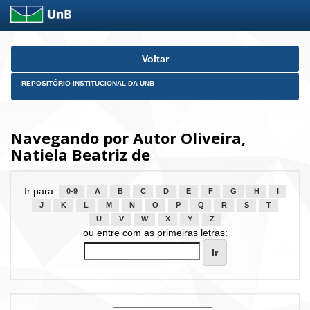
Skip
Voltar
navigation
REPOSITÓRIO INSTITUCIONAL DA UNB
Navegando por Autor Oliveira,
Natiela Beatriz de
Ir para:
0-9
A
B
C
D
E
F
G
H
I
J
K
L
M
N
O
P
Q
R
S
T
U
V
W
X
Y
Z
ou entre com as primeiras letras: