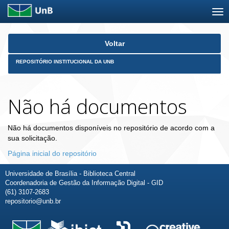
Skip
Voltar
navigation
REPOSITÓRIO INSTITUCIONAL DA UNB
Não há documentos
Não há documentos disponíveis no repositório de acordo com a
sua solicitação.
Página inicial do repositório
Universidade de Brasília - Biblioteca Central
Coordenadoria de Gestão da Informação Digital - GID
(61) 3107-2683
repositorio@unb.br