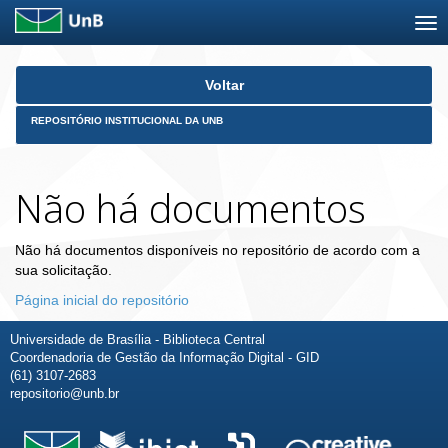
Skip
Voltar
navigation
REPOSITÓRIO INSTITUCIONAL DA UNB
Não há documentos
Não há documentos disponíveis no repositório de acordo com a
sua solicitação.
Página inicial do repositório
Universidade de Brasília - Biblioteca Central
Coordenadoria de Gestão da Informação Digital - GID
(61) 3107-2683
repositorio@unb.br