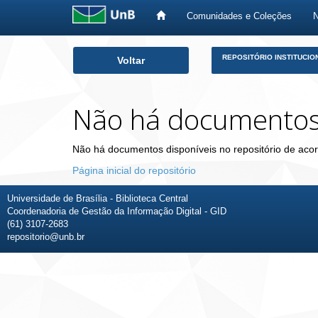
Comunidades e Coleções
Skip
REPOSITÓRIO INSTITUCIO
Voltar
navigation
Não há documento
Não há documentos disponíveis no repositório de acor
Página inicial do repositório
Universidade de Brasília - Biblioteca Central
Coordenadoria de Gestão da Informação Digital - GID
(61) 3107-2683
repositorio@unb.br