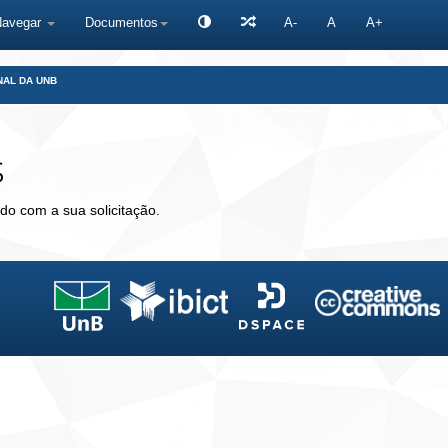
Navegar
Documentos
A-
A
A+
NAL DA UNB
s
do com a sua solicitação.