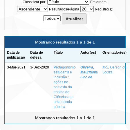
Classificar por:
Em ordem:
Resultados/Página
Registro(s):
Mostrando resultados 1 a 1 de 1
Data de
Data de
Título
Autor(es)
Orientador(es)
publicação
defesa
3-Mar-2021
3-Dez-2020
Protagonismo
Oliveira,
Mól, Gerson de
estudantil e
Mauritânia
Souza
inclusão :
Lino de
ações no
contexto do
ensino de
Ciências em
uma escola
pública
Mostrando resultados 1 a 1 de 1