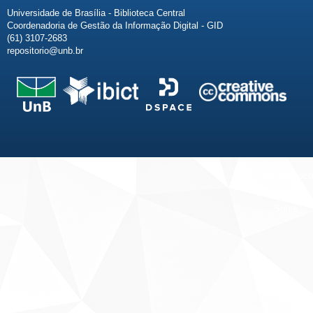
Universidade de Brasília - Biblioteca Central
Coordenadoria de Gestão da Informação Digital - GID
(61) 3107-2683
repositorio@unb.br
Fale conosco
Sobre