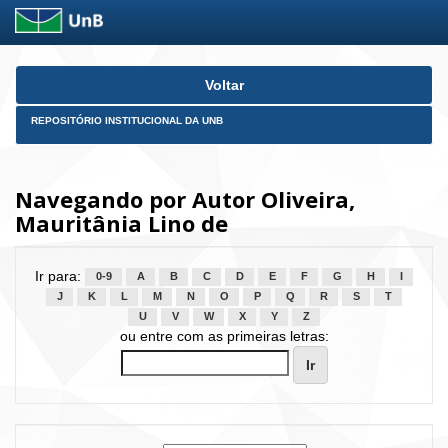
Skip
Voltar
navigation
REPOSITÓRIO INSTITUCIONAL DA UNB
Navegando por Autor Oliveira,
Mauritânia Lino de
Ir para:
0-9
A
B
C
D
E
F
G
H
I
J
K
L
M
N
O
P
Q
R
S
T
U
V
W
X
Y
Z
ou entre com as primeiras letras: