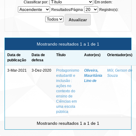
Classificar por:
Em ordem:
Resultados/Página
Registro(s):
Mostrando resultados 1 a 1 de 1
Data de
Data de
Título
Autor(es)
Orientador(es)
publicação
defesa
3-Mar-2021
3-Dez-2020
Protagonismo
Oliveira,
Mól, Gerson de
estudantil e
Mauritânia
Souza
inclusão :
Lino de
ações no
contexto do
ensino de
Ciências em
uma escola
pública
Mostrando resultados 1 a 1 de 1