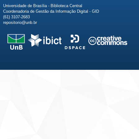
Universidade de Brasília - Biblioteca Central
Coordenadoria de Gestão da Informação Digital - GID
(61) 3107-2683
repositorio@unb.br
Fale conosco
Sobre