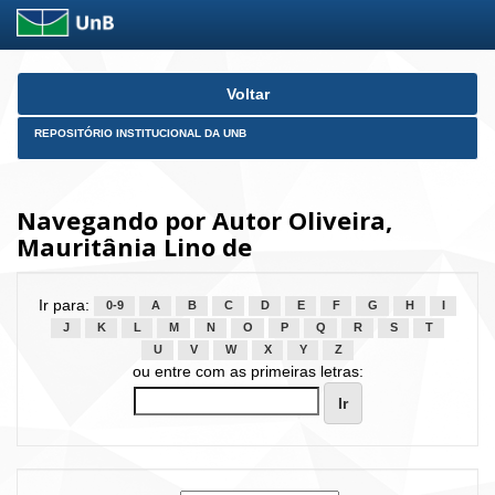
Skip
Voltar
navigation
REPOSITÓRIO INSTITUCIONAL DA UNB
Navegando por Autor Oliveira,
Mauritânia Lino de
Ir para:
0-9
A
B
C
D
E
F
G
H
I
J
K
L
M
N
O
P
Q
R
S
T
U
V
W
X
Y
Z
ou entre com as primeiras letras: