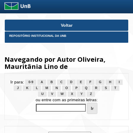
Skip
Voltar
navigation
REPOSITÓRIO INSTITUCIONAL DA UNB
Navegando por Autor Oliveira,
Mauritânia Lino de
Ir para:
0-9
A
B
C
D
E
F
G
H
I
J
K
L
M
N
O
P
Q
R
S
T
U
V
W
X
Y
Z
ou entre com as primeiras letras: