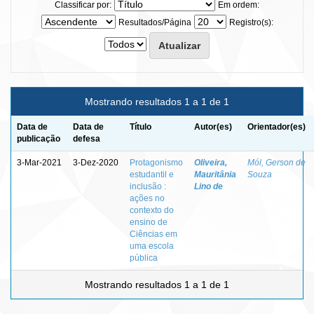
Classificar por:
Em ordem:
Resultados/Página
Registro(s):
Mostrando resultados 1 a 1 de 1
Data de
Data de
Título
Autor(es)
Orientador(es)
publicação
defesa
3-Mar-2021
3-Dez-2020
Protagonismo
Oliveira,
Mól, Gerson de
estudantil e
Mauritânia
Souza
inclusão :
Lino de
ações no
contexto do
ensino de
Ciências em
uma escola
pública
Mostrando resultados 1 a 1 de 1