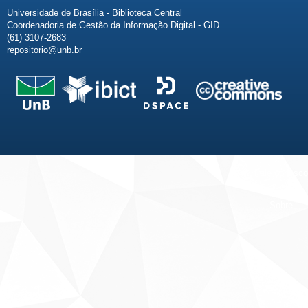
Universidade de Brasília - Biblioteca Central
Coordenadoria de Gestão da Informação Digital - GID
(61) 3107-2683
repositorio@unb.br
Fale conosco
Sobre