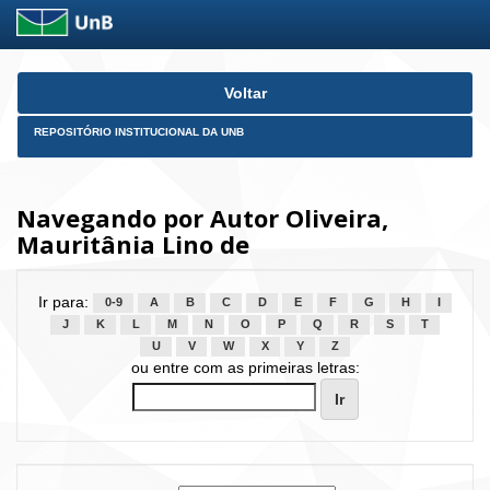
Skip
Voltar
navigation
REPOSITÓRIO INSTITUCIONAL DA UNB
Navegando por Autor Oliveira,
Mauritânia Lino de
Ir para:
0-9
A
B
C
D
E
F
G
H
I
J
K
L
M
N
O
P
Q
R
S
T
U
V
W
X
Y
Z
ou entre com as primeiras letras: