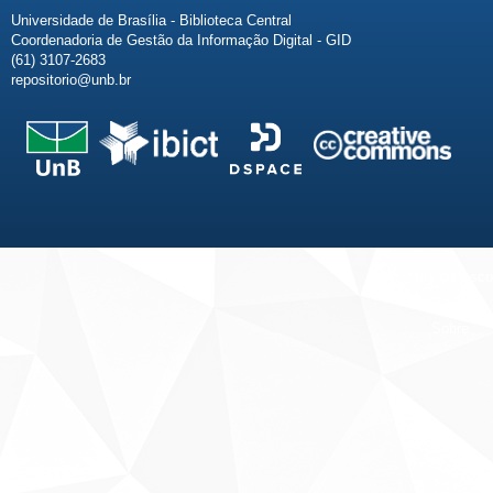
Universidade de Brasília - Biblioteca Central
Coordenadoria de Gestão da Informação Digital - GID
(61) 3107-2683
repositorio@unb.br
Fale conosco
Sobre