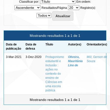
Classificar por:
Em ordem:
Resultados/Página
Registro(s):
Mostrando resultados 1 a 1 de 1
Data de
Data de
Título
Autor(es)
Orientador(es)
publicação
defesa
3-Mar-2021
3-Dez-2020
Protagonismo
Oliveira,
Mól, Gerson de
estudantil e
Mauritânia
Souza
inclusão :
Lino de
ações no
contexto do
ensino de
Ciências em
uma escola
pública
Mostrando resultados 1 a 1 de 1