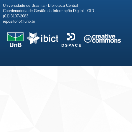
Universidade de Brasília - Biblioteca Central
Coordenadoria de Gestão da Informação Digital - GID
(61) 3107-2683
repositorio@unb.br
Fale conosco
Sobre