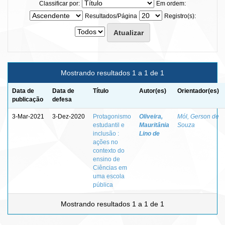
Classificar por:
Em ordem:
Resultados/Página
Registro(s):
Mostrando resultados 1 a 1 de 1
Data de
Data de
Título
Autor(es)
Orientador(es)
publicação
defesa
3-Mar-2021
3-Dez-2020
Protagonismo
Oliveira,
Mól, Gerson de
estudantil e
Mauritânia
Souza
inclusão :
Lino de
ações no
contexto do
ensino de
Ciências em
uma escola
pública
Mostrando resultados 1 a 1 de 1