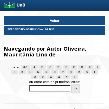
Skip
Voltar
navigation
REPOSITÓRIO INSTITUCIONAL DA UNB
Navegando por Autor Oliveira,
Mauritânia Lino de
Ir para:
0-9
A
B
C
D
E
F
G
H
I
J
K
L
M
N
O
P
Q
R
S
T
U
V
W
X
Y
Z
ou entre com as primeiras letras: