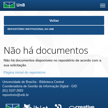
Skip
Voltar
navigation
REPOSITÓRIO INSTITUCIONAL DA UNB
Não há documentos
Não há documentos disponíveis no repositório de acordo com a
sua solicitação.
Página inicial do repositório
Universidade de Brasília - Biblioteca Central
Coordenadoria de Gestão da Informação Digital - GID
(61) 3107-2683
repositorio@unb.br