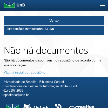
Skip
Voltar
navigation
REPOSITÓRIO INSTITUCIONAL DA UNB
Não há documentos
Não há documentos disponíveis no repositório de acordo com a
sua solicitação.
Página inicial do repositório
Universidade de Brasília - Biblioteca Central
Coordenadoria de Gestão da Informação Digital - GID
(61) 3107-2683
repositorio@unb.br