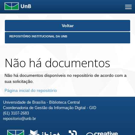
Skip
Voltar
navigation
REPOSITÓRIO INSTITUCIONAL DA UNB
Não há documentos
Não há documentos disponíveis no repositório de acordo com a
sua solicitação.
Página inicial do repositório
Universidade de Brasília - Biblioteca Central
Coordenadoria de Gestão da Informação Digital - GID
(61) 3107-2683
repositorio@unb.br