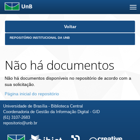
Skip
Voltar
navigation
REPOSITÓRIO INSTITUCIONAL DA UNB
Não há documentos
Não há documentos disponíveis no repositório de acordo com a
sua solicitação.
Página inicial do repositório
Universidade de Brasília - Biblioteca Central
Coordenadoria de Gestão da Informação Digital - GID
(61) 3107-2683
repositorio@unb.br