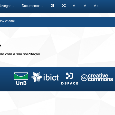
Navegar
Documentos
A-
A
A+
NAL DA UNB
s
do com a sua solicitação.