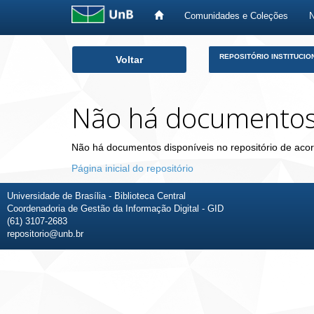
Comunidades e Coleções
Skip
REPOSITÓRIO INSTITUCIO
Voltar
navigation
Não há documento
Não há documentos disponíveis no repositório de acor
Página inicial do repositório
Universidade de Brasília - Biblioteca Central
Coordenadoria de Gestão da Informação Digital - GID
(61) 3107-2683
repositorio@unb.br