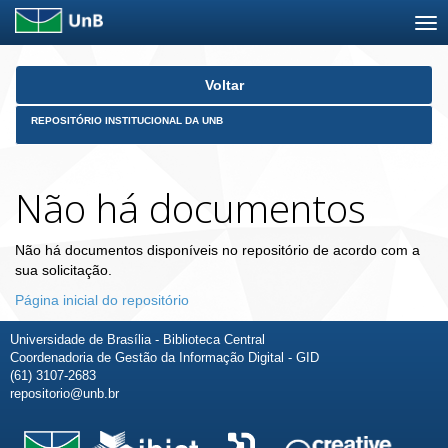
Skip
Voltar
navigation
REPOSITÓRIO INSTITUCIONAL DA UNB
Não há documentos
Não há documentos disponíveis no repositório de acordo com a
sua solicitação.
Página inicial do repositório
Universidade de Brasília - Biblioteca Central
Coordenadoria de Gestão da Informação Digital - GID
(61) 3107-2683
repositorio@unb.br