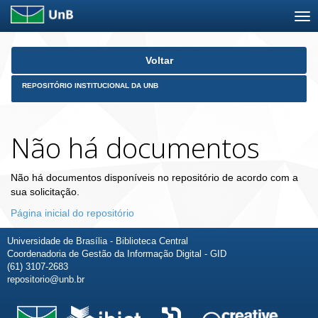
Skip
Voltar
navigation
REPOSITÓRIO INSTITUCIONAL DA UNB
Não há documentos
Não há documentos disponíveis no repositório de acordo com a
sua solicitação.
Página inicial do repositório
Universidade de Brasília - Biblioteca Central
Coordenadoria de Gestão da Informação Digital - GID
(61) 3107-2683
repositorio@unb.br