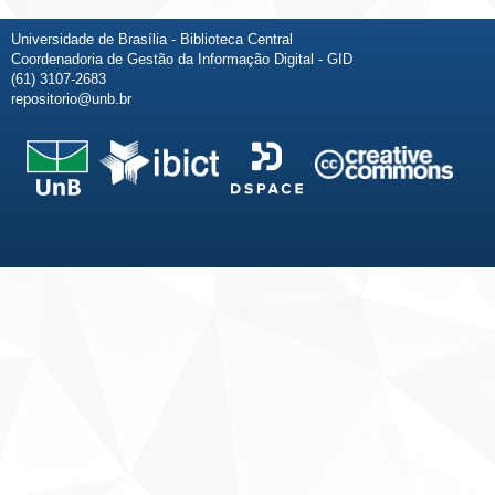
Universidade de Brasília - Biblioteca Central
Coordenadoria de Gestão da Informação Digital - GID
(61) 3107-2683
repositorio@unb.br
Fale conosco
Sobre