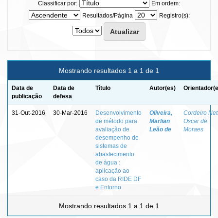
Classificar por:
Em ordem:
Resultados/Página
Registro(s):
Mostrando resultados 1 a 1 de 1
Data de
Data de
Título
Autor(es)
Orientador(
publicação
defesa
31-Out-2016
30-Mar-2016
Desenvolvimento
Oliveira,
Cordeiro Net
de método para
Marlian
Oscar de
avaliação de
Leão de
Moraes
desempenho de
sistemas de
abastecimento
de água :
aplicação ao
caso da RIDE DF
e Entorno
Mostrando resultados 1 a 1 de 1