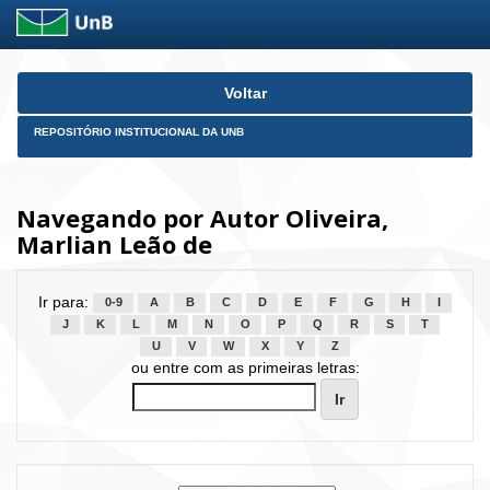
Skip
Voltar
navigation
REPOSITÓRIO INSTITUCIONAL DA UNB
Navegando por Autor Oliveira,
Marlian Leão de
Ir para:
0-9
A
B
C
D
E
F
G
H
I
J
K
L
M
N
O
P
Q
R
S
T
U
V
W
X
Y
Z
ou entre com as primeiras letras: