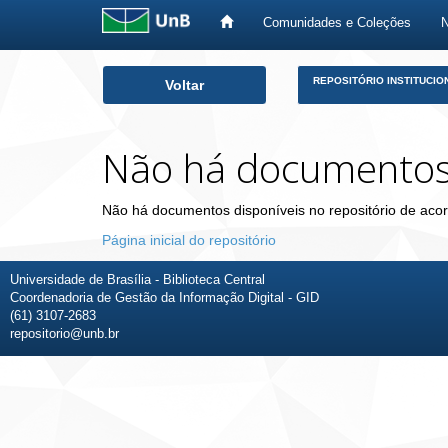
Comunidades e Coleções
Skip
REPOSITÓRIO INSTITUCIO
Voltar
navigation
Não há documento
Não há documentos disponíveis no repositório de acor
Página inicial do repositório
Universidade de Brasília - Biblioteca Central
Coordenadoria de Gestão da Informação Digital - GID
(61) 3107-2683
repositorio@unb.br