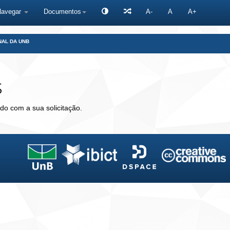
Navegar
Documentos
A-
A
A+
NAL DA UNB
s
do com a sua solicitação.