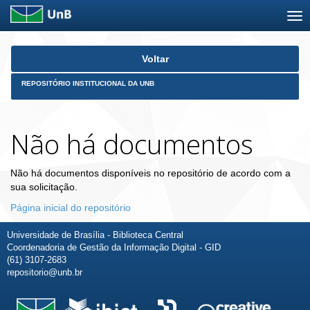
Skip
Voltar
navigation
REPOSITÓRIO INSTITUCIONAL DA UNB
Não há documentos
Não há documentos disponíveis no repositório de acordo com a
sua solicitação.
Página inicial do repositório
Universidade de Brasília - Biblioteca Central
Coordenadoria de Gestão da Informação Digital - GID
(61) 3107-2683
repositorio@unb.br