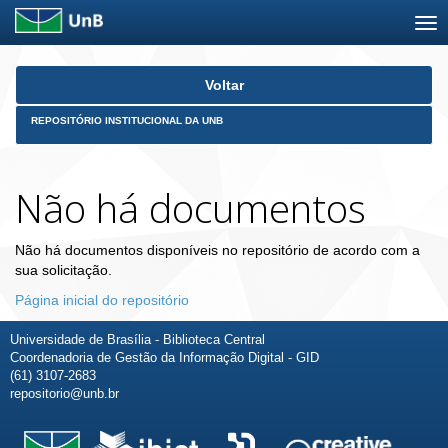
Skip
Voltar
navigation
REPOSITÓRIO INSTITUCIONAL DA UNB
Não há documentos
Não há documentos disponíveis no repositório de acordo com a
sua solicitação.
Página inicial do repositório
Universidade de Brasília - Biblioteca Central
Coordenadoria de Gestão da Informação Digital - GID
(61) 3107-2683
repositorio@unb.br