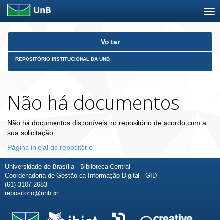
Skip
Voltar
navigation
REPOSITÓRIO INSTITUCIONAL DA UNB
Não há documentos
Não há documentos disponíveis no repositório de acordo com a
sua solicitação.
Página inicial do repositório
Universidade de Brasília - Biblioteca Central
Coordenadoria de Gestão da Informação Digital - GID
(61) 3107-2683
repositorio@unb.br